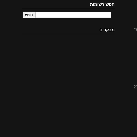
חפש רשומות
י
מבקרים