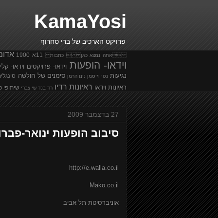
KamaYosi
פרויקט הארכיב של ברי סחרוף
אדומ
11א
1900
אתה נמצא כאן  כתבות
וידאו- הופעות
וידאו- פרויקטים
וידאו- קלי
נגיעות
סימנים של חולשה
סינגלי
נטי וייסמן
נינו הרמן
ראיונות רדיו
ראיונות וידאו
שיתופי פ
רד בנד
שי צברי
27 בדצמבר 2009
סיבוב הופעות ינואר-פברואר 
http://e.walla.co.il
Mako.co.il
אוניברסיטת תל אביב