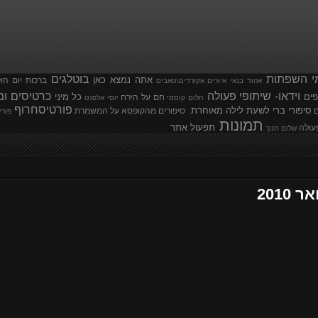
י השפתות
בוטלגים
אתה נמצא כאן
ברכות יום הו
אהוד בנאי
איורים
אקורדים\טאבים
וידאו- שיתופי פעולה
כרטיסים ומ
פים
כל מיני
חם על הירח
חלום קוסמי
יוסי אלפנט
פורטיסחרוף
סיפורי ברי לשעת לילה מאוחרת.
ם
סיפורים מהקופסא
על המשמרת
פורי
תמונות
תפעול אתר
עולה
שלום חנוך
2010