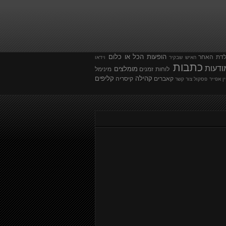
הופעות
הכל או כלום
לדת
האחר
האיש שבקיר
וידאו
כתבות
ודעות
מומלצים
לוחות זמנים
מינימל
קהילה
קליפים
קאברים
קיסריה
ין אפייר
פסקול
צור קשר