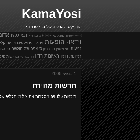
KamaYosi
פרויקט הארכיב של ברי סחרוף
אדומ
11א
1900
אתה נמצא כאן  כתבות
וידאו- הופעות
וידאו- פרויקטים
וידאו- קלי
נגיעות
סימנים של חולשה
סינגלי
נטי וייסמן
נינו הרמן
ראיונות רדיו
ראיונות וידאו
שיתופי פ
רד בנד
שי צברי
1 במאי 2005
חדשות מהירח
תוכניות טלוויזיה מסקרות את צילומי הקליפ ש