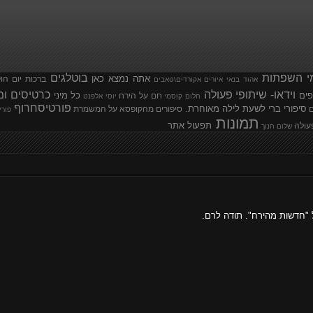
י השפתות
בוטלגים
אתה נמצא כאן
ברכות יום הו
אהוד בנאי
איורים
אקורדים\טאבים
וידאו- שיתופי פעולה
כרטיסים ומ
פים
כל מיני
חם על הירח
חלום קוסמי
יוסי אלפנט
פורטיסחרוף
סיפורי ברי לשעת לילה מאוחרת.
ם
סיפורים מהקופסא
על המשמרת
פורי
תמונות
תפעול אתר
עולה
שלום חנוך
ל "חדשות מהירח". תודה לרם.