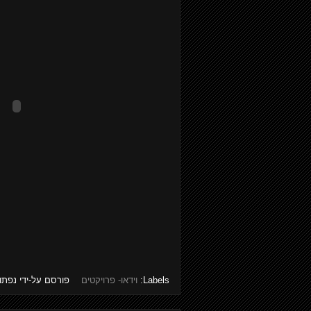
Labels:
וידאו- פרויקטים
פורסם על-ידי
נפתו