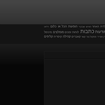
הופעות
הכל או כלום
לדת
האחר
האיש שבקיר
וידאו
כתבות
ודעות
מומלצים
לוחות זמנים
מינימל
קהילה
קליפים
קאברים
קיסריה
ין אפייר
פסקול
צור קשר