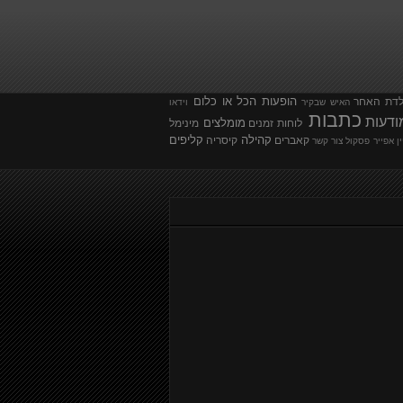
הופעות
הכל או כלום
לדת
האחר
האיש שבקיר
וידאו
כתבות
ודעות
מומלצים
לוחות זמנים
מינימל
קהילה
קליפים
קאברים
קיסריה
ין אפייר
פסקול
צור קשר