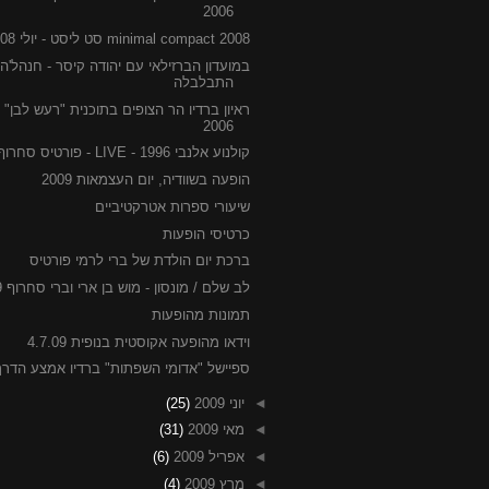
2006
minimal compact 2008 סט ליסט - יולי 2008
במועדון הברזילאי עם יהודה קיסר - חנהל'ה
התבלבלה
ראיון ברדיו הר הצופים בתוכנית "רעש לבן" יו
2006
קולנוע אלנבי 1996 - LIVE - פורטיס סחרוף
הופעה בשוודיה, יום העצמאות 2009
שיעורי ספרות אטרקטיביים
כרטיסי הופעות
ברכת יום הולדת של ברי לרמי פורטיס
לב שלם / מונסון - מוש בן ארי וברי סחרוף 6.7.09
תמונות מהופעות
וידאו מהופעה אקוסטית בנופית 4.7.09
ספיישל "אדומי השפתות" ברדיו אמצע הדרך
◄
יוני 2009
(25)
◄
מאי 2009
(31)
◄
אפריל 2009
(6)
◄
מרץ 2009
(4)