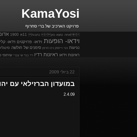
KamaYosi
פרויקט הארכיב של ברי סחרוף
אדומ
11א
1900
אתה נמצא כאן  כתבות
וידאו- הופעות
וידאו- פרויקטים
וידאו- קלי
נגיעות
סימנים של חולשה
סינגלי
נטי וייסמן
נינו הרמן
ראיונות רדיו
ראיונות וידאו
שיתופי פ
רד בנד
שי צברי
22 ביולי 2009
במועדון הברזילאי עם יה
2.4.09