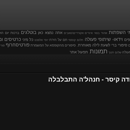
י השפתות
בוטלגים
אתה נמצא כאן
ברכות יום הו
אהוד בנאי
איורים
אקורדים\טאבים
וידאו- שיתופי פעולה
כרטיסים ומ
פים
כל מיני
חם על הירח
חלום קוסמי
יוסי אלפנט
פורטיסחרוף
סיפורי ברי לשעת לילה מאוחרת.
ם
סיפורים מהקופסא
על המשמרת
פורי
תמונות
תפעול אתר
עולה
שלום חנוך
ודה קיסר - חנהל'ה התבלבלה