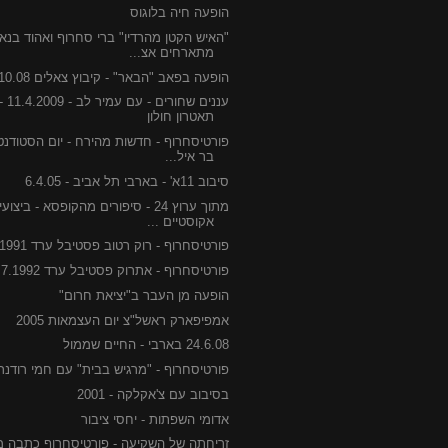
הופעה חיה בלוגוס
"האיש הקטן מהרדיו" ברי סחרוף ואהוד בנאי
מתארחים אצ...
הופעה בפאב "הבאר" - קיבוץ צאלים 23.10.08
עננים שחורים - עם עמיר לב - 2009
תאטרון חולון
פורטיסחרוף - חדשות מהירח - יום הסטודנט 
בר איל...
סיבוב 11א' - בארבי תל אביב - 6.4.05
מתוך ערוץ 24 - סיפורים מהקופסא - ביצוע
אקוסטיים ...
פורטיסחרוף - רוק רטוב פסטיבל ערד 18.7.1991
פורטיסחרוף - אתרוק פסטיבל ערד 14.7.1992
הופעה מן העבר ב"יציאת חרום"
אמפיפארק ראשל"צ יום העצמאות 2005
24.6.08 בארבי - החיים שממול
פורטיסחרוף - "מרגיש בבית" עם חמי רודנר
בסיבוב עם צ'אקלקה - 2001
אדומי השפתות - יחסי ציבור
זריחתה של השקיעה - פורטיסחרוף כתבה מ