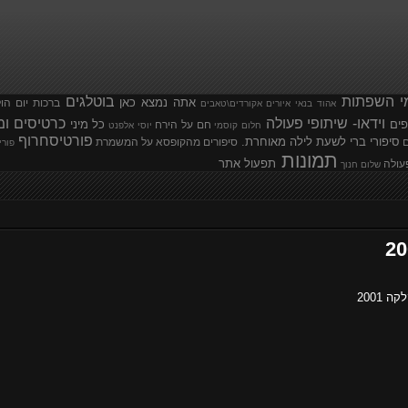
י השפתות
בוטלגים
אתה נמצא כאן
ברכות יום הו
אהוד בנאי
איורים
אקורדים\טאבים
וידאו- שיתופי פעולה
כרטיסים ומ
פים
כל מיני
חם על הירח
חלום קוסמי
יוסי אלפנט
פורטיסחרוף
סיפורי ברי לשעת לילה מאוחרת.
ם
סיפורים מהקופסא
על המשמרת
פורי
תמונות
תפעול אתר
עולה
שלום חנוך
2001