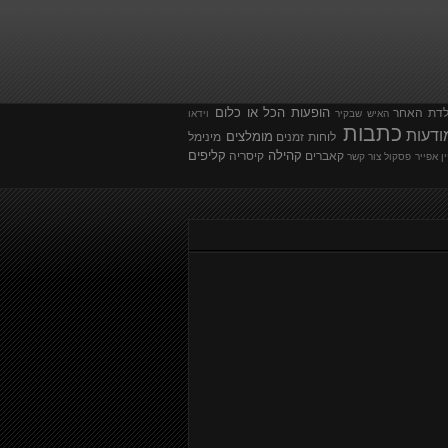
הופעות
הכל או כלום
לדת
האחר
האיש שבקיר
וידאו
כתבות
ודעות
מומלצים
לוחות זמנים
מינימל
קהילה
קליפים
קאברים
קיסריה
ין אפייר
פסקול
צור קשר