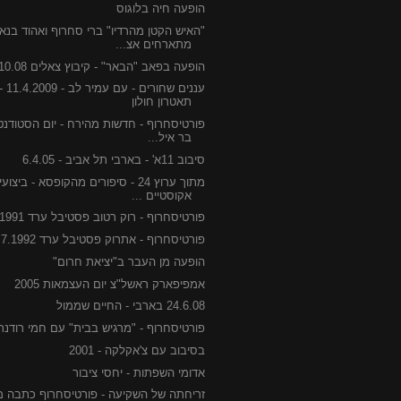
הופעה חיה בלוגוס
"האיש הקטן מהרדיו" ברי סחרוף ואהוד בנאי
מתארחים אצ...
הופעה בפאב "הבאר" - קיבוץ צאלים 23.10.08
עננים שחורים - עם עמיר לב - 2009
תאטרון חולון
פורטיסחרוף - חדשות מהירח - יום הסטודנט 
בר איל...
סיבוב 11א' - בארבי תל אביב - 6.4.05
מתוך ערוץ 24 - סיפורים מהקופסא - ביצוע
אקוסטיים ...
פורטיסחרוף - רוק רטוב פסטיבל ערד 18.7.1991
פורטיסחרוף - אתרוק פסטיבל ערד 14.7.1992
הופעה מן העבר ב"יציאת חרום"
אמפיפארק ראשל"צ יום העצמאות 2005
24.6.08 בארבי - החיים שממול
פורטיסחרוף - "מרגיש בבית" עם חמי רודנר
בסיבוב עם צ'אקלקה - 2001
אדומי השפתות - יחסי ציבור
זריחתה של השקיעה - פורטיסחרוף כתבה מ