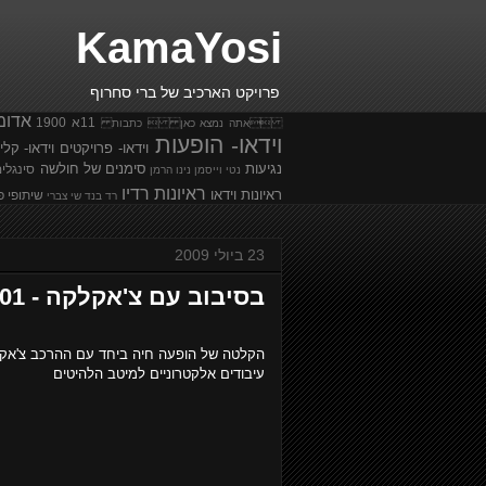
KamaYosi
פרויקט הארכיב של ברי סחרוף
אדומ
11א
1900
אתה נמצא כאן  כתבות
וידאו- הופעות
וידאו- פרויקטים
וידאו- קלי
נגיעות
סימנים של חולשה
סינגלי
נטי וייסמן
נינו הרמן
ראיונות רדיו
ראיונות וידאו
שיתופי פ
רד בנד
שי צברי
23 ביולי 2009
בסיבוב עם צ'אקלקה - 2001
הקלטה של הופעה חיה ביחד עם ההרכב צ'אקלקה 
עיבודים אלקטרוניים למיטב הלהיטים