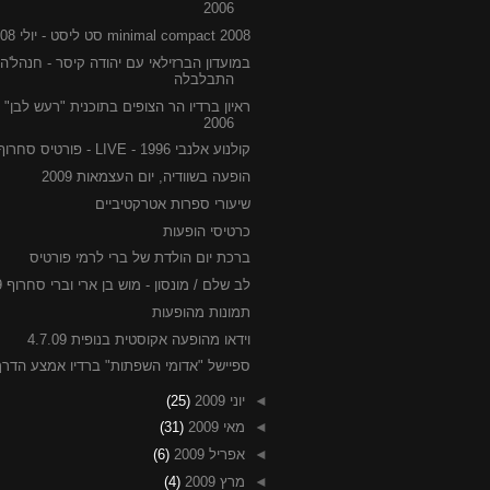
2006
minimal compact 2008 סט ליסט - יולי 2008
במועדון הברזילאי עם יהודה קיסר - חנהל'ה
התבלבלה
ראיון ברדיו הר הצופים בתוכנית "רעש לבן" יו
2006
קולנוע אלנבי 1996 - LIVE - פורטיס סחרוף
הופעה בשוודיה, יום העצמאות 2009
שיעורי ספרות אטרקטיביים
כרטיסי הופעות
ברכת יום הולדת של ברי לרמי פורטיס
לב שלם / מונסון - מוש בן ארי וברי סחרוף 6.7.09
תמונות מהופעות
וידאו מהופעה אקוסטית בנופית 4.7.09
ספיישל "אדומי השפתות" ברדיו אמצע הדרך
◄
יוני 2009
(25)
◄
מאי 2009
(31)
◄
אפריל 2009
(6)
◄
מרץ 2009
(4)