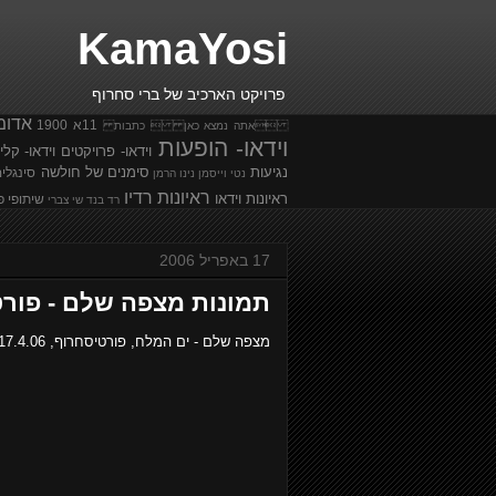
KamaYosi
פרויקט הארכיב של ברי סחרוף
אדומ
11א
1900
אתה נמצא כאן  כתבות
וידאו- הופעות
וידאו- פרויקטים
וידאו- קלי
נגיעות
סימנים של חולשה
סינגלי
נטי וייסמן
נינו הרמן
ראיונות רדיו
ראיונות וידאו
שיתופי פ
רד בנד
שי צברי
17 באפריל 2006
תמונות מצפה שלם - פורטיסח
מצפה שלם - ים המלח, פורטיסחרוף, 17.4.06, 46 תמונות