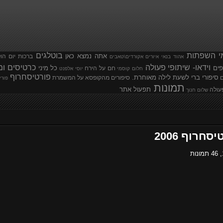
י השפתות
בוטלגים
אתה נמצא כאן
ברכות יום הו
אהוד בנאי
איורים
אקורדים\טאבים
וידאו- שיתופי פעולה
כרטיסים ומ
פים
כל מיני
חם על הירח
חלום קוסמי
יוסי אלפנט
פורטיסחרוף
סיפורי ברי לשעת לילה מאוחרת.
ם
סיפורים מהקופסא
על המשמרת
פורי
תמונות
תפעול אתר
עולה
שלום חנוך
רוף 2006