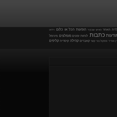
הופעות
הכל או כלום
לדת
האחר
האיש שבקיר
וידאו
כתבות
ודעות
מומלצים
לוחות זמנים
מינימל
קהילה
קליפים
קאברים
קיסריה
ין אפייר
פסקול
צור קשר