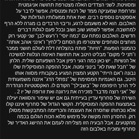
ומסוויטת. לשני הצדדים האלה מצטרפת תחושה אניגמטית
ומרחפת שמעניקה ממד של רכות ופנטסיה. אפשר לדבר על
אספקטים נוספים רבים. זאת אחת ממעלותיו הגדולות של
האלבום. הוא לא משעמם לרגע, וריבוי הרבדים בו מגרה ללא הרף
למחשבה. אפשר לשמוע שוב ושוב ובכל פעם לגלות דברים
חדשים. האלבום נפתח עם "כמה יוסי" ו"רעש לבן" שני קטעי רוק
מוחצים וסוחפים שיצטרפו מן הסתם ל"לחץ" ו"אינני אוהב אותה"
כהמנוני הופעות. "הזיות" פותח בהצלחה דלת לעולם חושני ממכר
ו"תני לי מקום" מבליט היטב את תחושת האימה הנלוות למשיכה
אל הנשיות . יש כאן כמה רגעי רפיון אבל השפעתם שולית. הלחן
של "חבל שאת לא" בינוני ומטה. אבל ההפקה המוסיקלית שלו
נבונה ו"אם הייתי" הקטע המצוין המגיע בעקבותיו מסווה אותו
היטב. גם האנמיות המסוימת של "נפתלי הדג" איננה משמעותית
ליד הרוך היפהפה של "בשבילך" הקודם לו. האקסטטיות הנהדרת
של "אני רוצה מדבר" מזכירה את נירוונה ואת זורופה של יו 2 .
השירה של סחרוף עדיין בעייתית גם אם יש שיפור והסוואה יעילה
באמצעות ההפקה המוסיקלית. הקושי הגדול של סחרוף איננו קולו
אלא נוכחותו שחסרה את העוצמה והכריזמה המתבקשות מסולן
רוק. החסרון הזה מקשה על מימוש מלוא הכוח הגלום בכמה
מהקטעים. אבל הבעיה הזו מצליחה לעמם את ההישג האדיר של
סחרוף ומוכיח באלבום הזה