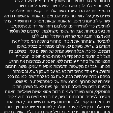
בתחום הזה גם בעתיד. מה שהופך את "סימנים של חולשה"
לאלבום מוצלח לכך הוא השילוב שבין עוצמה למורכבויות
רב-ממדיות. זה הרבה יותר מעוד אלבום רוק-גיטרות מוצלח עם
שירים עליו, עליה ועל מה שביניהם. ואם בהאזנות הראשונות נדמה
שזה שילוב יומרני מעט, ההאזנות הבאות מפריכות תחושה זו. צריך
להתאמץ כדי להתיידד עם האלבום הזה: הוא דחוס, אינטנסיבי
ותובעני במיוחד. אבל ההשקעה משתלמת. "סימנים של חולשה"
הוא מצרך חובה למי שהרוק הישראלי קרוב ללבו
לתפיסה שהנחתה את מוכיח וסחרוף בהפקה המוסיקלית אין
תקדים בישראל. מעולם לא שולבו סמפלרים בצליל באופן
דומיננטי כל כך, אבל ההישג הגדול של השניים טמון בשילוב בין
הצלילים הדגומים לתפקידי הגיטרות-באס-תופים. הגיטרות
המצוינות של סחרוף עובדות ללא הפסקה, מכתיבות את המגע
הכוחני, אבל גם מקשטות. הדגימות מוסיפות עומק, עושר, תחכום
ותזזית. אף אחד מהיסודות לא בא על חשבון השני, ובסינתזה
בניהם ניכרת יצירתיות רבה. קשה גם לא להתרשם, כמו גם בכל
יצירותיו של סחרוף, מהרגישות שלו לאסתטיקה. היופי שולט
ברגעים רבים של האלבום הזה, אף פעם לא על חשבון התוכן
המוסיקלי, והוא מעורר פעמים רבות אסוציאציות ויזואליות. האזנה
מזכירה לעיתים התבוננות בציור, עם ריבוי צבעים כהים ועמוקים
ויסוד אבסטרקטי בולט. הסינתזה קיימת במישור נוסף, מצד אחד
יש באלבום פן מלודי, ענוג ומתלטף, לעומתו אפשר להבחין ברובד
אחר, סהרורי ומורבידי המיוצג באלמנטים פסיכדלים ואווירה הזויה